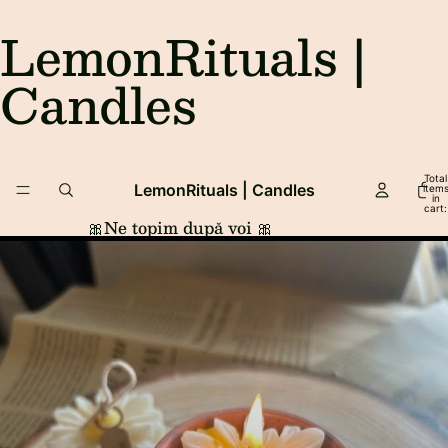
LemonRituals |
Candles
Total
LemonRituals | Candles
item
in
cart:
0
🎀Ne topim după voi 🎀