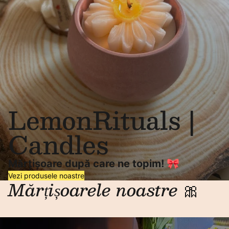
LemonRituals |
Candles
Mărțișoare după care ne topim! 🎀
Vezi produsele noastre
Mărțișoarele noastre
🎀