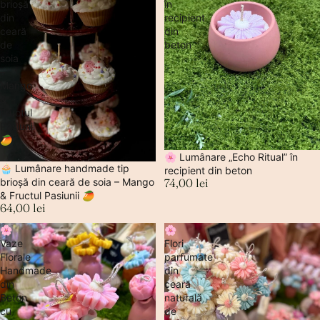
brioșă
în
din
recipient
ceară
din
de
beton
soia
–
Mango
&
Fructul
Pasiunii
🥭
🌸 Lumânare „Echo Ritual” în
🧁 Lumânare handmade tip
recipient din beton
brioșă din ceară de soia – Mango
74,00 lei
& Fructul Pasiunii 🥭
64,00 lei
🌸
🌸
Vaze
Flori
Florale
parfumate
Handmade
din
din
ceară
Beton
naturală
cu
de