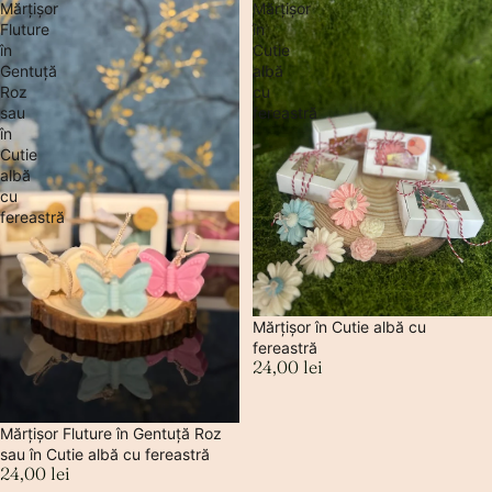
Mărțișor
Mărțișor
Fluture
în
în
Cutie
Gentuță
albă
Roz
cu
sau
fereastră
în
Cutie
albă
cu
fereastră
Mărțișor în Cutie albă cu
fereastră
24,00 lei
Mărțișor Fluture în Gentuță Roz
sau în Cutie albă cu fereastră
24,00 lei