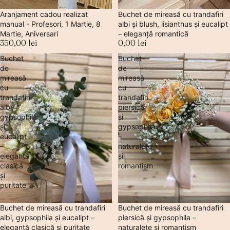
Aranjament cadou realizat
Sold out
Buchet de mireasă cu trandafiri
manual - Profesori, 1 Martie, 8
albi și blush, lisianthus și eucalipt
Martie, Aniversari
– eleganță romantică
350,00 lei
0,00 lei
Buchet
Buchet
de
de
mireasă
mireasă
cu
cu
trandafiri
trandafiri
albi,
piersică
gypsophila
și
și
gypsophila
eucalipt
–
–
naturalețe
eleganță
și
clasică
romantism
și
puritate
Sold out
Buchet de mireasă cu trandafiri
Sold out
Buchet de mireasă cu trandafiri
albi, gypsophila și eucalipt –
piersică și gypsophila –
eleganță clasică și puritate
naturalețe și romantism