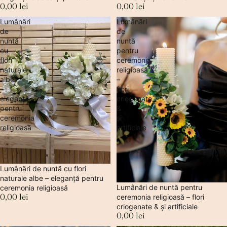
0,00 lei
0,00 lei
Lumânări
Lumânări
de
de
nuntă
nuntă
cu
pentru
flori
ceremonia
naturale
religioasă
albe
–
–
flori
eleganță
criogenate
pentru
&
ceremonia
și
religioasă
artificiale
Sold out
Lumânări de nuntă cu flori
naturale albe – eleganță pentru
Sold out
Lumânări de nuntă pentru
ceremonia religioasă
0,00 lei
ceremonia religioasă – flori
criogenate & și artificiale
0,00 lei