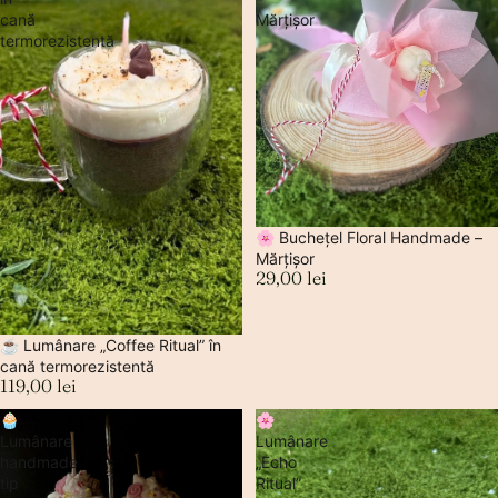
cană
Mărțișor
termorezistentă
🌸 Buchețel Floral Handmade –
Mărțișor
29,00 lei
☕ Lumânare „Coffee Ritual” în
cană termorezistentă
119,00 lei
🧁
🌸
Lumânare
Lumânare
handmade
„Echo
tip
Ritual”