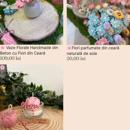
Flori
soia
din
Ceară
🌸 Vaze Florale Handmade din
🌸Flori parfumate din ceară
Beton cu Flori din Ceară
naturală de soia
109,00 lei
20,00 lei
🌸
Lumânare
bujor
în
recipient
de
sticlă