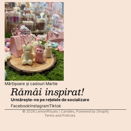
Mărțișoare și cadouri Martie
Privacy policy
Contact information
Mărțișoare și cadouri Martie
Rămâi inspirat!
Refund policy
Shipping policy
Urmărește-ne pe rețelele de socializare
Legal notice
Facebook
Instagram
Tiktok
© 2026
LemonRituals | Candles
,
Powered by Shopify
Terms and Policies