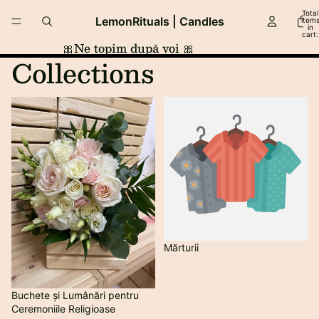
Total
LemonRituals | Candles
item
in
cart:
0
🎀Ne topim după voi 🎀
Collections
Buchete și Lumânări pentru
Mărturii
Ceremoniile Religioase
Mărturii
Buchete și Lumânări pentru
Ceremoniile Religioase